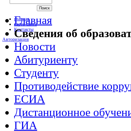
Главная
главная
карта сайта
Контакты
Сведения об образова
Авторизация
Новости
Абитуриенту
Студенту
Противодействие корр
ЕСИА
Дистанционное обучен
ГИА