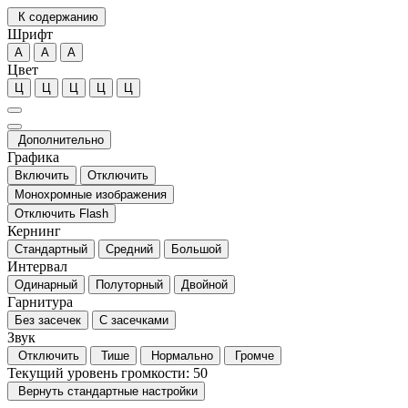
К содержанию
Шрифт
А
А
А
Цвет
Ц
Ц
Ц
Ц
Ц
Дополнительно
Графика
Включить
Отключить
Монохромные изображения
Отключить Flash
Кернинг
Стандартный
Средний
Большой
Интервал
Одинарный
Полуторный
Двойной
Гарнитура
Без засечек
С засечками
Звук
Отключить
Тише
Нормально
Громче
Текущий уровень громкости:
50
Вернуть стандартные настройки