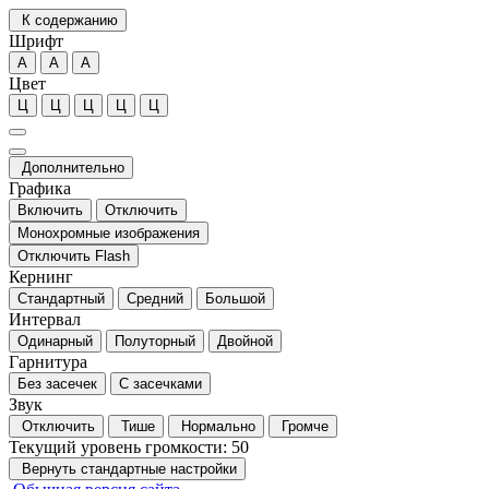
К содержанию
Шрифт
А
А
А
Цвет
Ц
Ц
Ц
Ц
Ц
Дополнительно
Графика
Включить
Отключить
Монохромные изображения
Отключить Flash
Кернинг
Стандартный
Средний
Большой
Интервал
Одинарный
Полуторный
Двойной
Гарнитура
Без засечек
С засечками
Звук
Отключить
Тише
Нормально
Громче
Текущий уровень громкости:
50
Вернуть стандартные настройки