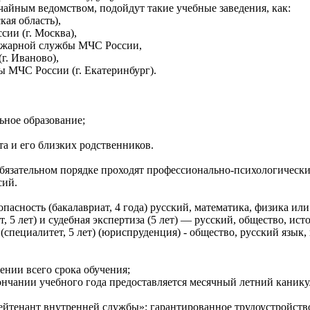
ычайным ведомством, подойдут такие учебные заведения, как:
ая область),
ии (г. Москва),
пожарной службы МЧС России,
г. Иваново),
 МЧС России (г. Екатеринбург).
ьное образование;
та и его близких родственников.
язательном порядке проходят профессионально-психологический
сий.
опасность (бакалавриат, 4 года) русский, математика, физика или
 5 лет) и судебная экспертиза (5 лет) — русский, общество, ис
(специалитет, 5 лет) (юриспруденция) - общество, русский язык
ении всего срока обучения;
ончании учебного года предоставляется месячный летний канику
ейтенант внутренней службы»; гарантированное трудоустройств