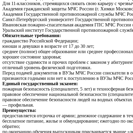
Для 11-классников, стремящихся связать свою карьеру с чрезв
Академия гражданской защиты МЧС России (г. Химки Московск
Академия Государственной противопожарной службы МЧС Росс
Санкт-Петербургский университет Государственной противо
Ивановская пожарно-спасательная академия ГПС МЧС России (
Уральский институт Государственной противопожарной службы
Обязательные требования:
гражданство Российской Федерации;
юноши и девушки в возрасте от 17 до 30 лет;
среднее (полное) общее образование или среднее профессионал
хорошее состояние здоровья;
отсутствие судимости и прочих проблем с законом у абитуриен
отличный уровень физической подготовки.
Перед подачей документов в ВУЗы МЧС России соискатели в об
признаются годными или нет к поступлению в ВУЗы МЧС Рос
Единый государственный экзамен:
пожарная безопасность (специалитет, 5 лет) и техносферная без
правовое обеспечение национальной безопасности (специалитет,
правовое обеспечение безопасности людей на водных объектах 
— профильная.
Преимущества:
предоставляется отсрочка от армии; денежное содержание в теч
бесплатное питание, жилье и обмундирование; ежегодно по ок
обратно;
по окончанию обучения выпускникам присваивается звание «л