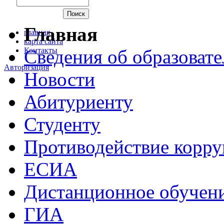
Главная
главная
карта сайта
Контакты
Сведения об образоват
Авторизация
Новости
Абитуриенту
Студенту
Противодействие корр
ЕСИА
Дистанционное обучен
ГИА